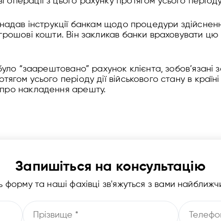
операції з цього рахунку протягом усього періоду 
 надав інструкції банкам щодо процедури здійснен
грошові кошти. Він закликав банки враховувати цю 
 було “заарештовано” рахунок клієнта, зобов’язані 
ягом усього періоду дії військового стану в країні
 про накладення арешту.
Запишіться на консультацію
ь форму та наші фахівці зв'яжуться з вами найближ