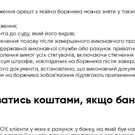
ження арешт з майна боржника можна зняти у таких
ження;
а до суду, який його видав;
печення позову після завершеного виконавчого пр
державної виконавчої служби або рахунок приватно
олення вимог усіх стягувачів, включаючи стягнення
 сум штрафів, накладених на боржника після заве
ого документа, встановлено, що виконавчий докум
м на боржника зобов’язання підлягають припиненн
атись коштами, якщо бан
ЮУ, клієнти у яких є рахунок у банку, на який був 