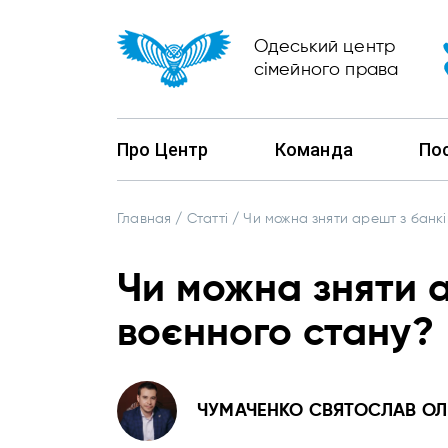
Одеський центр
сімейного права
Про Центр
Команда
По
Главная
/
Статті
/
Чи можна зняти арешт з банкі
Чи можна зняти а
воєнного стану?
ЧУМАЧЕНКО СВЯТОСЛАВ О