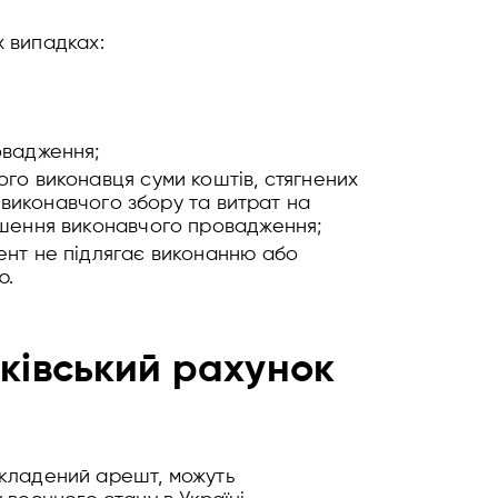
 випадках:
овадження;
го виконавця суми коштів, стягнених
 виконавчого збору та витрат на
ршення виконавчого провадження;
ент не підлягає виконанню або
ю.
ківський рахунок
накладений арешт, можуть