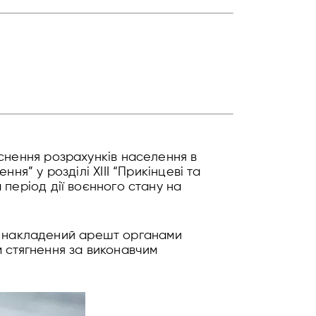
йснення розрахунків населення в
ня” у розділі XIII “Прикінцеві та
 період дії воєнного стану на
був накладений арешт органами
м стягнення за виконавчим