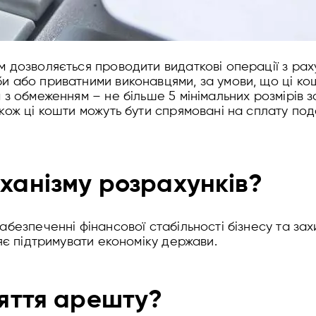
 дозволяється проводити видаткові операції з рах
и або приватними виконавцями, за умови, що ці к
 з обмеженням – не більше 5 мінімальних розмірів з
кож ці кошти можуть бути спрямовані на сплату пода
еханізму розрахунків?
абезпеченні фінансової стабільності бізнесу та зах
ляє підтримувати економіку держави.
няття арешту?