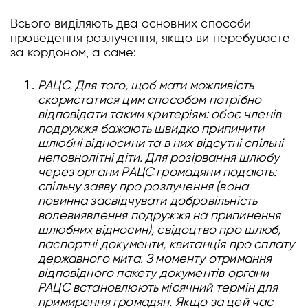
Всього виділяють два основних способи
проведення розлучення, якщо ви перебуваєте
за кордоном, а саме:
РАЦС.
Для того, щоб мати можливість
скористатися цим способом потрібно
відповідати таким критеріям: обоє членів
подружжя бажають швидко припинити
шлюбні відносини та в них відсутні спільні
неповнолітні діти. Для розірвання шлюбу
через органи РАЦС громадяни подають:
спільну заяву про розлучення (вона
повинна засвідчувати добровільність
волевиявлення подружжя на припинення
шлюбних відносин), свідоцтво про шлюб,
паспортні документи, квитанція про сплату
державного мита. З моменту отримання
відповідного пакету документів органи
РАЦС встановлюють місячний термін для
примирення громадян. Якщо за цей час