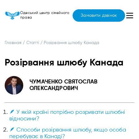
Одеський центр сімейного
Замовити дзвінок
права
Главная
/
Статті
/
Розірвання шлюбу Канада
Розірвання шлюбу Канада
ЧУМАЧЕНКО СВЯТОСЛАВ
ОЛЕКСАНДРОВИЧ
🪶 У якій країні потрібно розривати шлюбні
відносини?
🪶 Способи розірвання шлюбу, якщо особа
перебуває в Канаді?