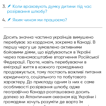
🪶 Коли враховують думку дитини під час
розірвання шлюбу?
🪶 Яким чином ми працюємо?
Досить значна частина українців вимушено
перебуває за кордоном, зокрема в Канаді. В
першу чергу це зумовлено активними
бойовими діями, що відбуваються в Україні
через повномасштабне вторгнення Російської
Федерації. Проте, навіть перебуваючи в
еміграції життя в кожного громадянина
продовжується, тому постають важливі питання
юридичного, соціального та побутового
характеру. До прикладу одним із них є саме
особливості розірвання шлюбу, адже
географічно Канада розташована досить
далеко за Атлантичним океаном від України і
громадяни хочуть розуміти де варто їм