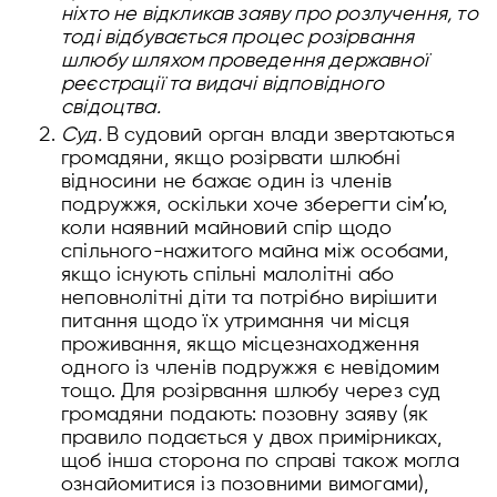
ніхто не відкликав заяву про розлучення, то
тоді відбувається процес розірвання
шлюбу шляхом проведення державної
реєстрації та видачі відповідного
свідоцтва.
Суд.
В судовий орган влади звертаються
громадяни, якщо розірвати шлюбні
відносини не бажає один із членів
подружжя, оскільки хоче зберегти сімʼю,
коли наявний майновий спір щодо
спільного-нажитого майна між особами,
якщо існують спільні малолітні або
неповнолітні діти та потрібно вирішити
питання щодо їх утримання чи місця
проживання, якщо місцезнаходження
одного із членів подружжя є невідомим
тощо. Для розірвання шлюбу через суд
громадяни подають: позовну заяву (як
правило подається у двох примірниках,
щоб інша сторона по справі також могла
ознайомитися із позовними вимогами),