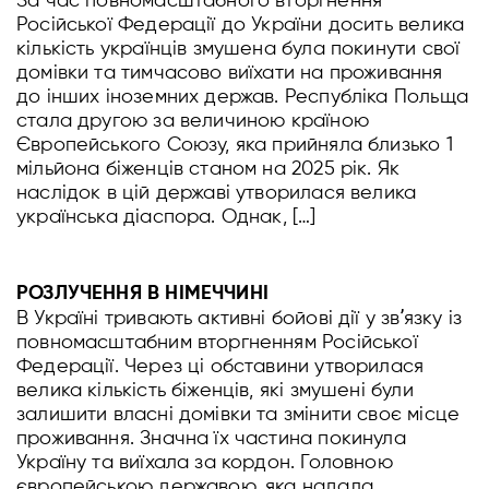
За час повномасштабного вторгнення
Російської Федерації до України досить велика
кількість українців змушена була покинути свої
домівки та тимчасово виїхати на проживання
до інших іноземних держав. Республіка Польща
стала другою за величиною країною
Європейського Союзу, яка прийняла близько 1
мільйона біженців станом на 2025 рік. Як
наслідок в цій державі утворилася велика
українська діаспора. Однак, […]
РОЗЛУЧЕННЯ В НІМЕЧЧИНІ
В Україні тривають активні бойові дії у звʼязку із
повномасштабним вторгненням Російської
Федерації. Через ці обставини утворилася
велика кількість біженців, які змушені були
залишити власні домівки та змінити своє місце
проживання. Значна їх частина покинула
Україну та виїхала за кордон. Головною
європейською державою, яка надала