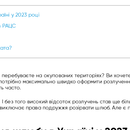
аїні у 2023 році
з РАЦС
ката?
ви перебуваєте на окупованих територіях? Ви хоче
потрібно максимально швидко оформити розлучення
ь часто.
 І без того високий відсоток розлучень став ще біль
виключає права подружжя розірвати шлюб. Але є пе