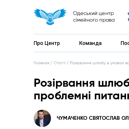
Одеський центр
сімейного права
Про Центр
Команда
По
Главная
/
Статті
/
Розірвання шлюбу в умовах в
Розірвання шлюбу
проблемні питан
ЧУМАЧЕНКО СВЯТОСЛАВ О