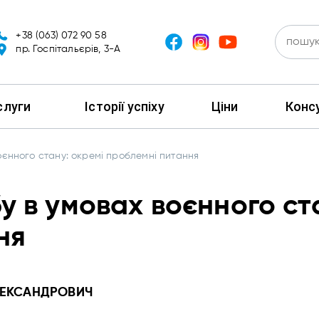
+38 (063) 072 90 58
пр. Госпітальєрів, 3-А
слуги
Історії успіху
Ціни
Консу
оєнного стану: окремі проблемні питання
 в умовах воєнного ст
ня
ЛЕКСАНДРОВИЧ