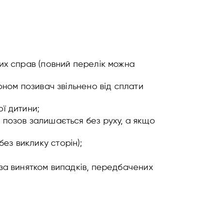
ких справ (повний перелік можна
оном позивач звільнено від сплати
ї дитини;
 позов залишається без руху, а якщо
ез виклику сторін);
 за винятком випадків, передбачених