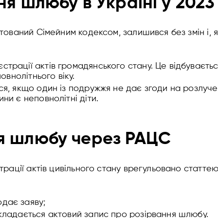
я шлюбу в Україні у 2023
ований Сімейним кодексом, залишився без змін і, я
страції актів громадянського стану. Це відбуваєт
повнолітнього віку.
ися, якщо один із подружжя не дає згоди на розлуч
ни є неповнолітні діти.
я шлюбу через РАЦС
ації актів цивільного стану врегульовано статтею
дає заяву;
складається актовий запис про розірвання шлюбу.