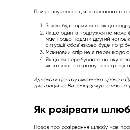
При розлученні під час воєнного стан
Заява буде прийнята, якщо подру
Якщо один із подружжя не може фі
має право подати другий чоловік
ситуації обов’язково буде потріб
Майновий спір не є перешкодою 
Якщо ви перебуваєте на окуповані
якого іншого органу реєстрації а
Адвокати Центру сімейного права в О
дистанційно. Ви заощаджуєте час і от
Як розірвати шлюб
Позов про розірвання шлюбу має прав