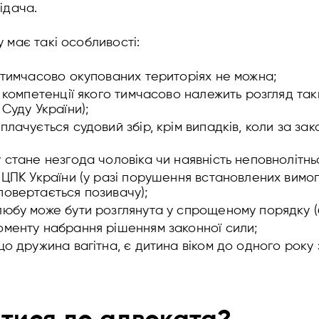
ідача.
 має такі особливості:
 тимчасово окупованих територіях не можна;
о компетенції якого тимчасово належить розгляд та
Суду України);
лачується судовий збір, крім випадків, коли за зак
 стане незгода чоловіка чи наявність неповнолітньо
 ЦПК України (у разі порушення встановлених вимог
повертається позивачу);
юбу може бути розглянута у спрощеному порядку (б
оменту набрання рішенням законної сили;
що дружина вагітна, є дитина віком до одного року