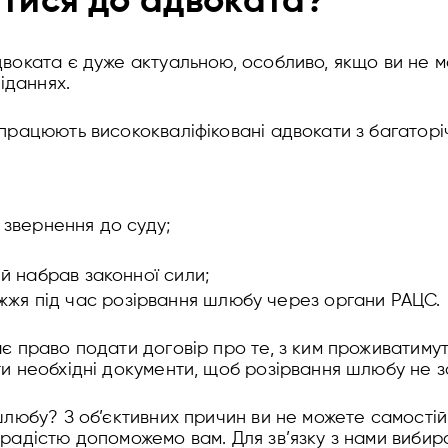
атися до адвоката?
воката є дуже актуальною, особливо, якщо ви не 
іданнях.
працюють висококваліфіковані адвокати з багаторі
 звернення до суду;
ий набрав законної сили;
жя під час розірвання шлюбу через органи РАЦС.
 право подати договір про те, з ким проживатимуть
и необхідні документи, щоб розірвання шлюбу не за
шлюбу? З об’єктивних причин ви не можете самостій
радістю допоможемо вам. Для зв’язку з нами вибир