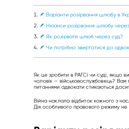
🪶 Варіанти розірвання шлюбу в Укр
🪶 Нюанси розірвання шлюбу чере
🪶 Як розірвати шлюб через суд?
🪶 Чи потрібно звертатися до адво
Як це зробити в РАГСі чи суді, якщо 
чоловік — військовослужбовець? Вам 
питаннями адвокати стикаються досит
Війна наклала відбиток кожного з нас.
Дія особливого правового режиму не 