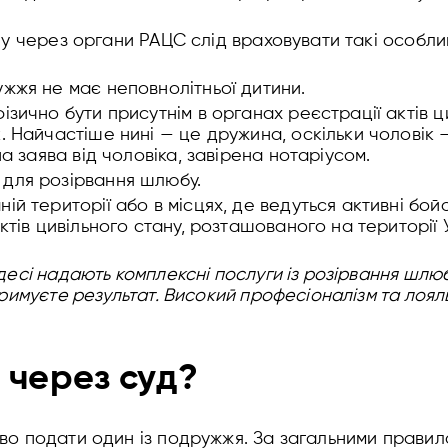
у через органи РАЦС слід враховувати такі особлив
жжя не має неповнолітньої дитини.
зично бути присутнім в органах реєстрації актів цив
. Найчастіше нині — це дружина, оскільки чоловік —
на заява від чоловіка, завірена нотаріусом.
для розірвання шлюбу.
й території або в місцях, де ведуться активні бойов
ктів цивільного стану, розташованого на території 
десі надають комплексні послуги із розірвання шлю
римуєте результат. Високий професіоналізм та лояль
 через суд?
о подати один із подружжя. За загальними правил