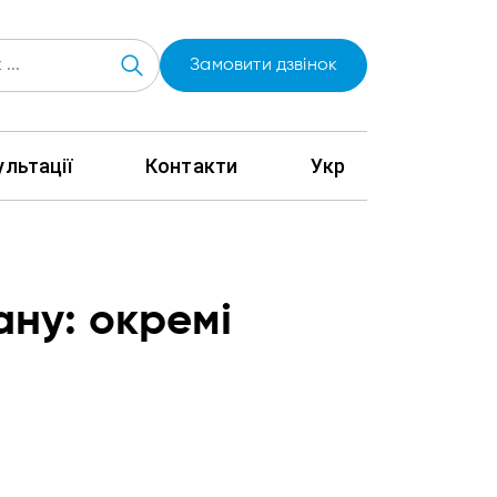
Замовити дзвінок
льтації
Контакти
Укр
ану: окремі