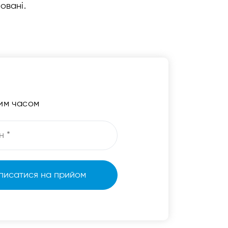
овані.
чим часом