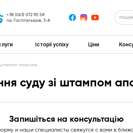
+38 (063) 072 90 58
пр. Госпітальєрів, 3-А
слуги
Історії успіху
Ціни
Консу
 штампом апостиль
ня суду зі штампом ап
Запишіться на консультацію
форму и наши специалисты свяжутся с вами в ближ