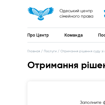
Одеський центр
сімейного права
Про Центр
Команда
По
Главная
/
Послуги
/
Отримання рішення суду зі
Отримання рішен
Заполните 