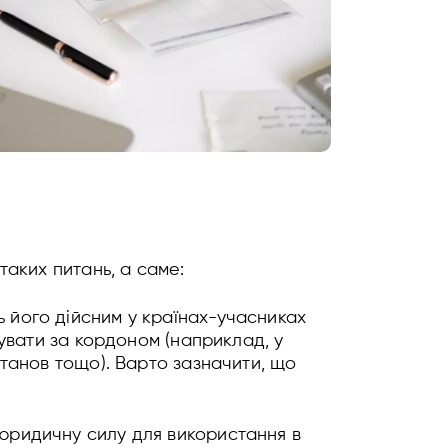
аких питань, а саме:
ь його дійсним у країнах-учасниках
вувати за кордоном (наприклад, у
станов тощо). Варто зазначити, що
 юридичну силу для використання в