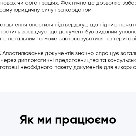
ановах чи організаціях. Фактично це дозволяє забе
у саму юридичну силу і за кордоном.
оставлення апостиля підтверджує, що підпис, печатка
 апостиль засвідчує, що документ був виданий упов
т є легальним та може застосовуватися на територі
. Апостилювання документів значно спрощує загаль
 через дипломатичні представництва та консульськ
дготовці необхідного пакету документів для викори
Як ми працюємо