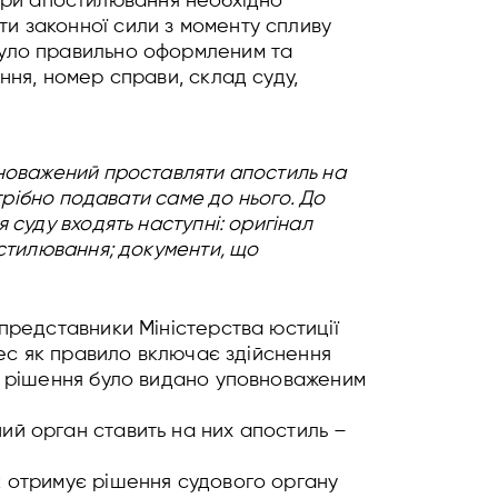
ри апостилювання необхідно
ти законної сили з моменту спливу
 було правильно оформленим та
ння, номер справи, склад суду,
овноважений проставляти апостиль на
отрібно подавати саме до нього. До
 суду входять наступні: оригінал
остилювання; документи, що
 представники Міністерства юстиції
цес як правило включає здійснення
ве рішення було видано уповноваженим
ий орган ставить на них апостиль –
к отримує рішення судового органу