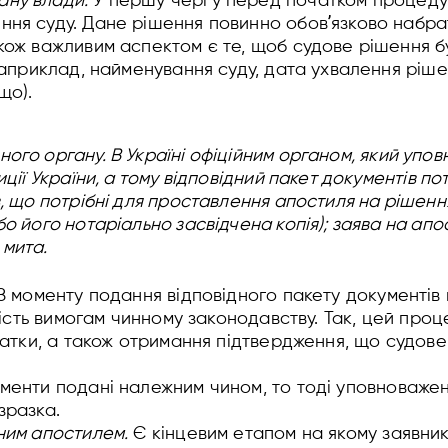
ану влади.
У першу чергу перед початком процеду
ння суду. Дане рішення повинно обовʼязково набра
акож важливим аспектом є те, щоб судове рішення
(наприклад, найменування суду, дата ухвалення ріше
ощо).
ного органу.
В Україні офіційним органом, який уп
ції України, а тому відповідний пакет документів п
, що потрібні для проставлення апостиля на рішення
о його нотаріально засвідчена копія); заява на ап
 мита.
 З моменту подання відповідного пакету документів
ність вимогам чинному законодавству. Так, цей про
чатки, а також отримання підтвердження, що судо
менти подані належним чином, то тоді уповноважен
зразка.
ним апостилем.
Є кінцевим етапом на якому заявни