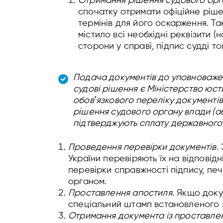
Отримання рішення судового орг
спочатку отримати офіційне ріше
термінів для його оскарження. Т
містило всі необхідні реквізити 
сторони у справі, підпис судді т
Подача документів до уповноваже
судові рішення є Міністерство юсти
обовʼязкового переліку документів
рішення судового органу влади (аб
підтверджують сплату державного
Проведення перевірки документів
.
України перевіряють їх на відповід
перевірки справжності підпису, пе
органом.
Проставлення апостиля
. Якщо доку
спеціальний штамп встановленого 
Отримання документа із проставле