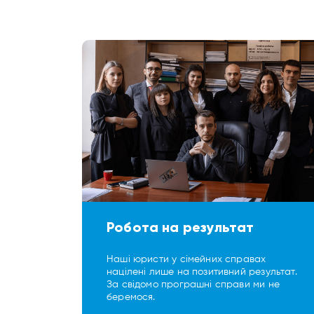
Робота на результат
Наші юристи у сімейних справах
націлені лише на позитивний результат.
За свідомо програшні справи ми не
беремося.