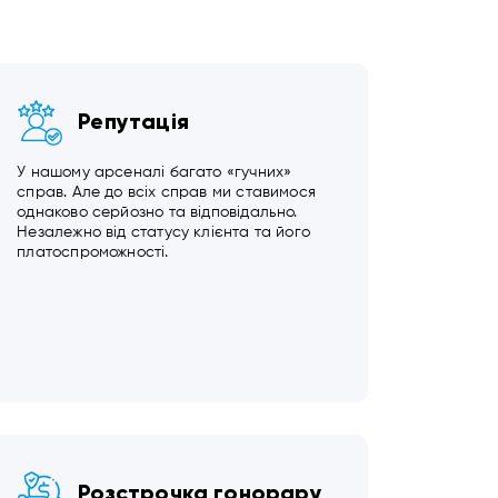
Репутація
У нашому арсеналі багато «гучних»
справ. Але до всіх справ ми ставимося
однаково серйозно та відповідально.
Незалежно від статусу клієнта та його
платоспроможності.
Розстрочка гонорару