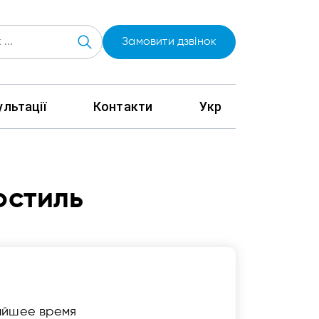
Замовити дзвінок
льтації
Контакти
Укр
остиль
айшее время