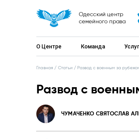
Одесский центр
семейного права
О Центре
Команда
Услу
Главная
/
Статьи
/
Развод с военным за рубежо
Развод с военны
ЧУМАЧЕНКО СВЯТОСЛАВ А