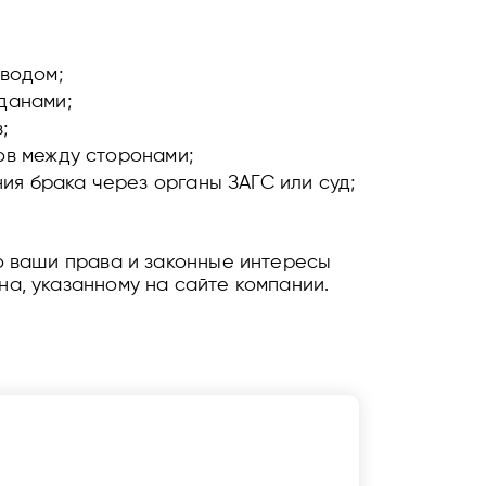
водом;
данами;
;
ов между сторонами;
я брака через органы ЗАГС или суд;
о ваши права и законные интересы
а, указанному на сайте компании.