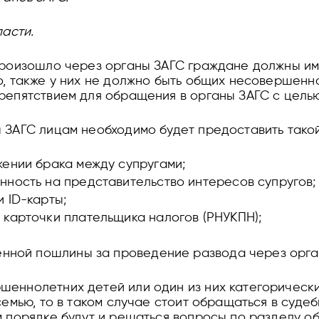
ласти.
произошло через органы ЗАГС граждане должны им
о, также у них не должно быть общих несовершенн
репятствием для обращения в органы ЗАГС с цель
 ЗАГС лицам необходимо будет предоставить такой
ении брака между супругами;
ность на представительство интересов супругов;
 ID-карты;
карточки плательщика налогов (РНУКПН);
венной пошлины за проведение развода через орг
шеннолетних детей или один из них категорическ
семью, то в таком случае стоит обращаться в суде
м порядке будут и решаться вопросы по разделу о