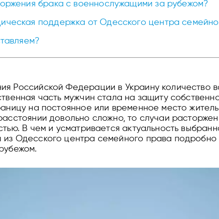
торжения брака с военнослужащими за рубежом?
ическая поддержка от Одесского центра семейно
ставляем?
ия Российской Федерации в Украину количество в
ственная часть мужчин стала на защиту собственно
раницу на постоянное или временное место житель
расстоянии довольно сложно, то случаи расторже
тью. В чем и усматривается актуальность выбранно
 из Одесского центра семейного права подробно
 рубежом.