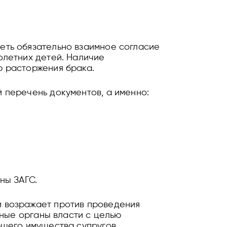
еть обязательно взаимное согласие
олетних детей. Наличие
ю расторжения брака.
 перечень документов, а именно:
аны ЗАГС.
и возражает против проведения
бные органы власти с целью
бщего имущества супругов.