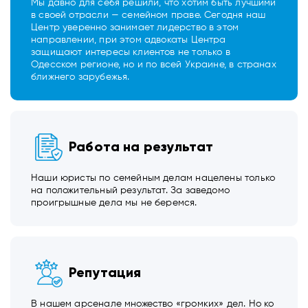
Мы давно для себя решили, что хотим быть лучшими
в своей отрасли — семейном праве. Сегодня наш
Центр уверенно занимает лидерство в этом
направлении, при этом адвокаты Центра
защищают интересы клиентов не только в
Одесском регионе, но и по всей Украине, в странах
ближнего зарубежья.
Работа на результат
Наши юристы по семейным делам нацелены только
на положительный результат. За заведомо
проигрышные дела мы не беремся.
Репутация
В нашем арсенале множество «громких» дел. Но ко